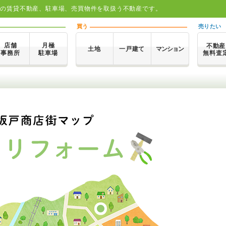
島の賃貸不動産、駐車場、売買物件を取扱う不動産です。
買う
売りたい
店舗
月極
不動産
土地
一戸建て
マンション
事務所
駐車場
無料査