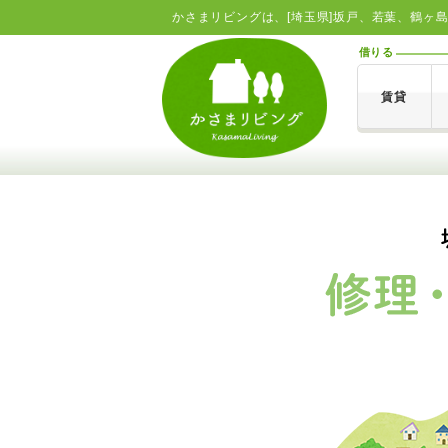
かさまリビングは、[埼玉県]坂戸、若葉、鶴ヶ
借りる
賃貸