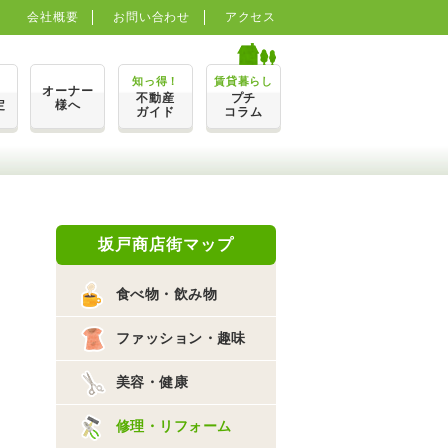
会社概要
お問い合わせ
アクセス
知っ得！
賃貸暮らし
オーナー
不動産
プチ
定
様へ
ガイド
コラム
坂戸商店街マップ
食べ物・飲み物
ファッション・趣味
美容・健康
修理・リフォーム