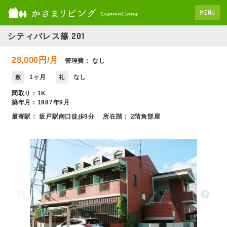
MENU
シティパレス篠 201
28,000円/月
管理費： なし
1ヶ月
なし
敷
礼
間取り：1K
築年月：1987年9月
最寄駅： 坂戸駅南口徒歩9分
所在階： 2階角部屋