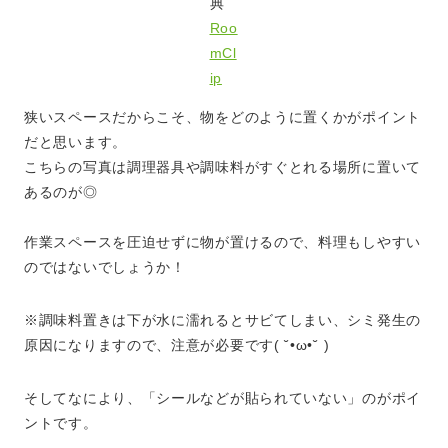
典
Roo
mCl
ip
狭いスペースだからこそ、物をどのように置くかがポイント
だと思います。
こちらの写真は調理器具や調味料がすぐとれる場所に置いて
あるのが◎
作業スペースを圧迫せずに物が置けるので、料理もしやすい
のではないでしょうか！
※調味料置きは下が水に濡れるとサビてしまい、シミ発生の
原因になりますので、注意が必要です( ˘•ω•˘ )
そしてなにより、「シールなどが貼られていない」のがポイ
ントです。