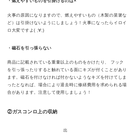
・燃えやすいものを引掛けるのは×
火事の原因になりますので、燃えやすいもの（木製の菜箸な
ど）は引掛けないようにしましょう！火事になったらイロイ
ロ大変ですよ( ;∀;)
・磁石を引っ張らない
商品に記載されている重量以上のものをかけたり、 フック
を引っ張ったりすると触れている面にキズが付くことがあり
ます。磁石を付けなければ付かないようなキズを付けてしま
ったとなれば、場合により退去時に修繕費用を求められる場
合があります。注意して使用しましょう！
②ガスコンロ上の収納
出