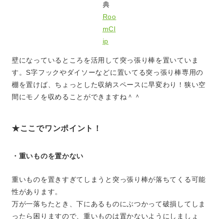
典
Roo
mCl
ip
壁になっているところを活用して突っ張り棒を置いていま
す。S字フックやダイソーなどに置いてる突っ張り棒専用の
棚を置けば、ちょっとした収納スペースに早変わり！狭い空
間にモノを収めることができますね＾＾
★ここでワンポイント！
・重いものを置かない
重いものを置きすぎてしまうと突っ張り棒が落ちてくる可能
性があります。
万が一落ちたとき、下にあるものにぶつかって破損してしま
ったら困りますので、重いものは置かないようにしましょ