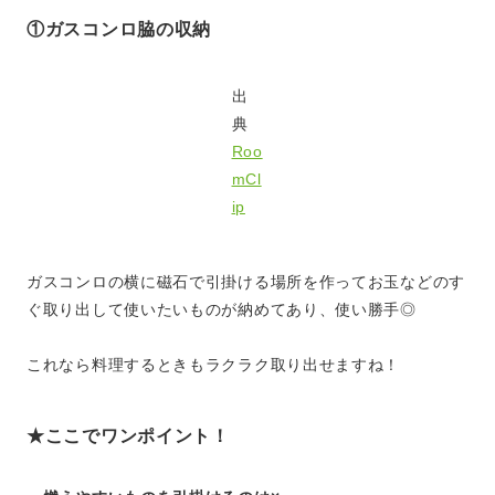
①ガスコンロ脇の収納
出
典
Roo
mCl
ip
ガスコンロの横に磁石で引掛ける場所を作ってお玉などのす
ぐ取り出して使いたいものが納めてあり、使い勝手◎
これなら料理するときもラクラク取り出せますね！
★ここでワンポイント！