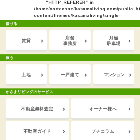
"HTTP_REFERER" in
/home/cortechne/kasamaliving.com/public_h
content/themes/kasamaliving/single-
column.php
on line
27
借りる
一覧に戻る
店舗
月極
賃貸
事務所
駐車場
買う
土地
一戸建て
マンション
かさまリビングのサービス
不動産
無料査定
オーナー
様へ
不動産
ガイド
プチ
コラム