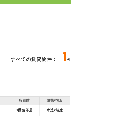
1
すべての賃貸物件：
件
所在階
規模/
構造
分
1階角部屋
木造2階建