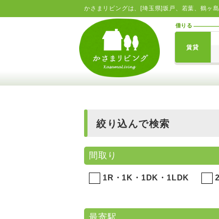
かさまリビングは、[埼玉県]坂戸、若葉、鶴ヶ
借りる
賃貸
絞り込んで検索
間取り
1R・1K・1DK・1LDK
最寄駅